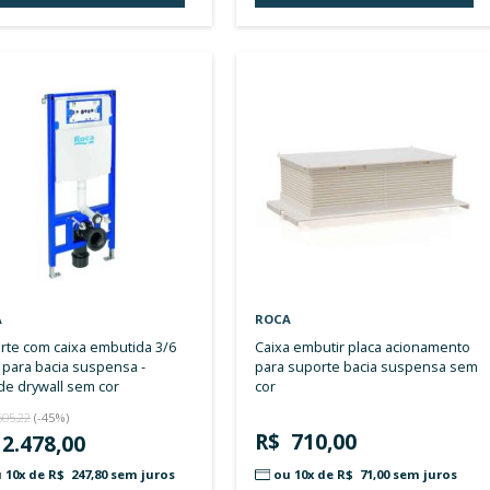
bacia convencional sem cor
crom
R$ 1.453,00
R$ 
ou 10x de
R$ 145,30
sem juros
ou 
ADICIONAR AO CARRINHO
A
ADICIONAR
À
LISTA
DE
DESEJOS