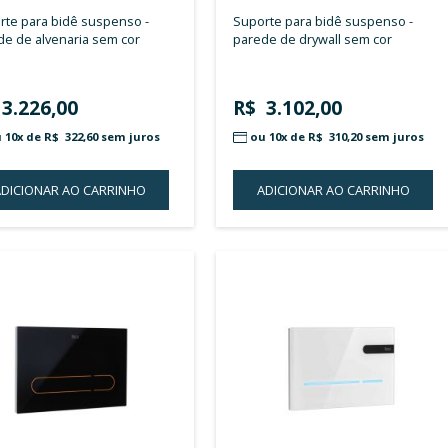
ROCA
ROCA
placa de acionamento n pl1 3/6
supo
litros branco
R$ 227,00
R$ 
ou 10x de
R$ 22,70
sem juros
ou 
ADICIONAR AO CARRINHO
A
ADICIONAR
À
LISTA
DE
DESEJOS