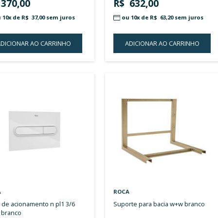
LISTA
DE
DESEJOS
ROCA
ROCA
placa de acionamento n pl1 3/6
placa de acionamento n pl1 3/6
litros cromado
litros