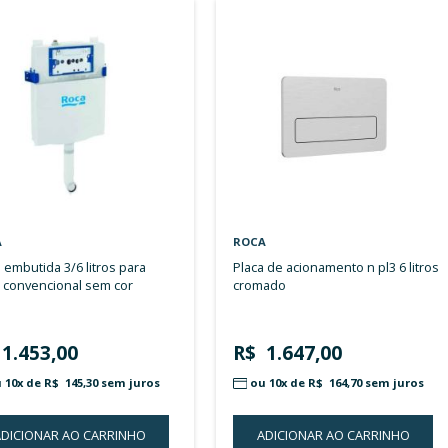
Ver
Itens
1
-
18
de
34
Grade
Lista
como
ROCA
ROCA
caixa embutida 3/6 litros para
placa de acionamento n pl3 6 litros