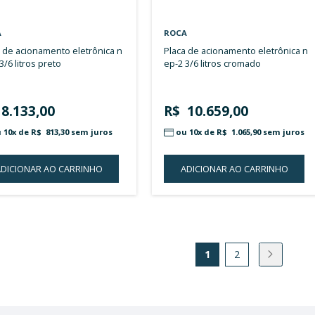
ROCA
ROCA
suporte para bidê suspenso -
suporte para bidê suspenso -
parede de alvenaria sem cor
pared
R$ 3.226,00
R$ 
ou 10x de
R$ 322,60
sem juros
ou 