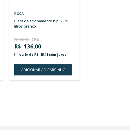
ROCA
placa de acionamento eletrônica n
e de drywall sem cor
pl3 3/6 litros cromado
3.102,00
R$ 7.843,07
10x de
R$ 310,20
sem juros
ou 10x de
R$ 784,31