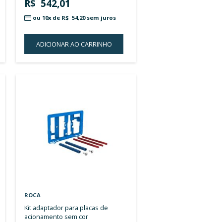
LISTA
DE
DESEJOS
ROCA
placa de acionamento n pl2 3/6
 grey lacquered
litros grey lacquered