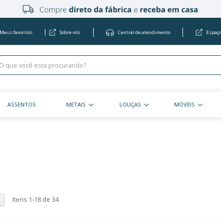
Meus favoritos
Sobre nós
Centra
KITS
ASSENTOS
METAIS
LOU
ão