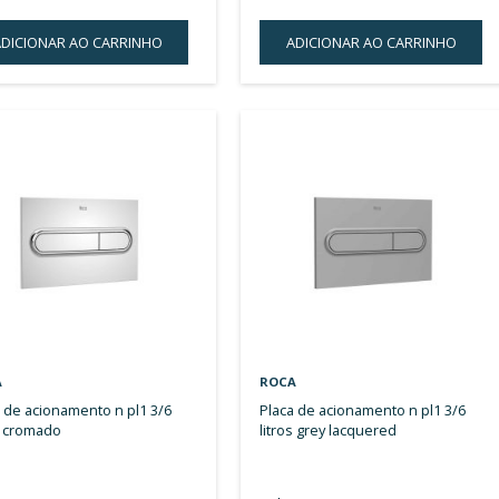
ROCA
ROCA
suporte com caixa embutida 3/6
caixa embutir placa acionamento
litros para bacia suspensa -
para 
parede drywall sem cor
cor
R$ 4.505,22
(-45%)
R$ 
R$ 2.478,00
ou 
ou 10x de
R$ 247,80
sem juros
ADICIONAR AO CARRINHO
A
ADICIONAR
À