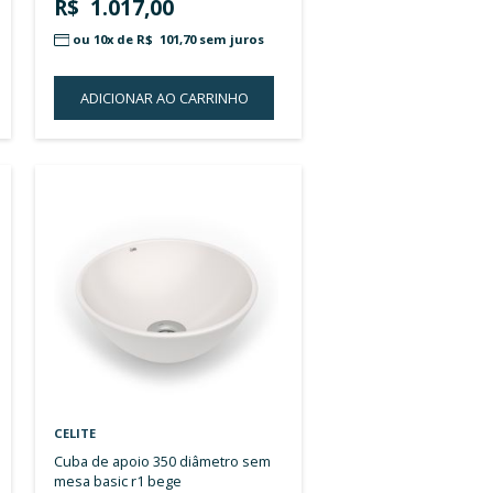
LISTA
DE
DESEJOS
E
CELITE
cuba de apoio 450x280 sem mesa
 curve 1 branco
basic qr3 branco