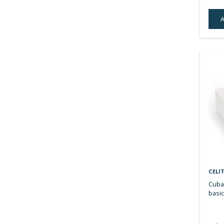
artigo
Roca
314