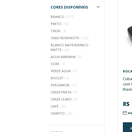
Filtros
CORES DISPONÍVEIS
artigo
BRANCO
217
artigo
PRETO
58
artigo
CINZA
3
artigo
ONIX/ NOIR/NOITE
122
BLANCO MATE/BRANCO
artigo
MATTE
65
artigo
AGUA MARINHA
9
artigo
OCRE
3
artigo
VERDE AGUA
3
artigo
BISCUIT
8