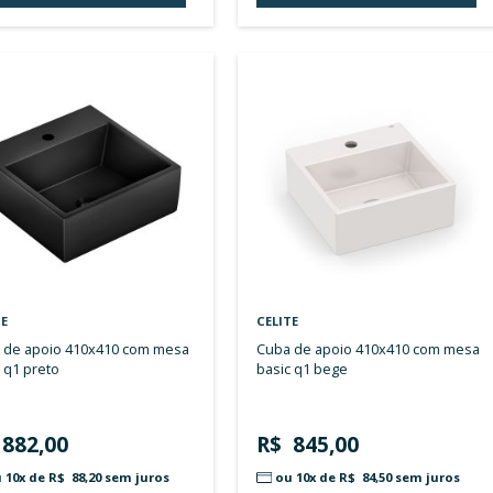
com furo central sem ladrão
com f
thema preto
thema
R$ 491
R$ 501,00
R$ 
ou 10x de
R$ 50,10
sem juros
ou 
ADICIONAR AO CARRINHO
A
ADICIONAR
À
LISTA
DE
DESEJOS