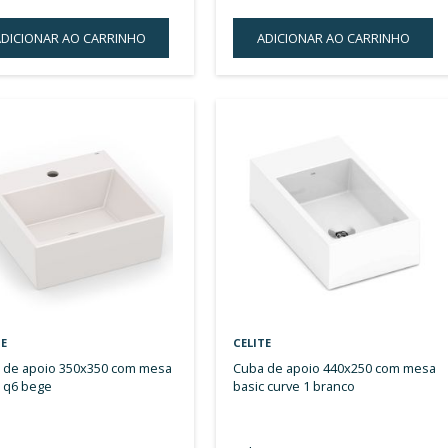
CELITE
CELIT
cuba de apoio 410x410 com mesa
cuba de apoio 410x410 com mesa
basic q1 preto
basic
R$ 882,00
R$ 
ou 10x de
R$ 88,20
sem juros
ou 
ADICIONAR AO CARRINHO
A
ADICIONAR
À