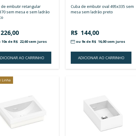
CELITE
CELIT
cuba de apoio 450x300 sem mesa
cuba de apoio 350 diâmetro sem
basic r3 branco
mesa 
R$ 961,50
(-10%)
R$ 
R$ 865,00
ou 
ou 10x de
R$ 86,50
sem juros
ADICIONAR AO CARRINHO
A
ADICIONAR
À
LISTA
DE
DESEJOS