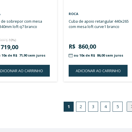
ROCA
CELIT
cuba de embutir retangular
cuba de embutir oval 495x335 sem
505x370 sem mesa e sem ladrão
mesa 
branco
R$ 226,00
R$ 
ou 10x de
R$ 22,60
sem juros
ou 