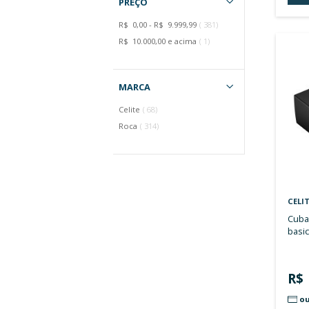
artigo
PERGAMON
27
artigo
CINZA PRATA
9
artigo
CINZA CLARO
4
artigo
CAFÉ
28
artigo
GRAFITO
28
PREÇO
artigo
R$ 0,00
-
R$ 9.999,99
381
artigo
R$ 10.000,00
e acima
1
MARCA
artigo
Celite
68