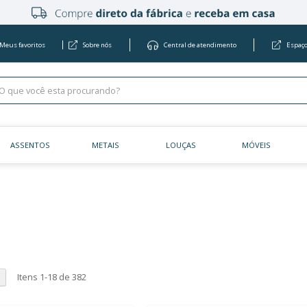
Meus favoritos
Sobre nós
Centra
KITS
ASSENTOS
METAIS
LOU