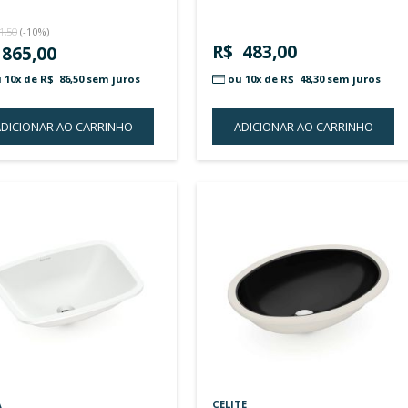
R$ 638,00
R$ 
ou 10x de
R$ 63,80
sem juros
ou 
ADICIONAR AO CARRINHO
A
ADICIONAR
À
LISTA
Fora de Linha
DE
DESEJOS