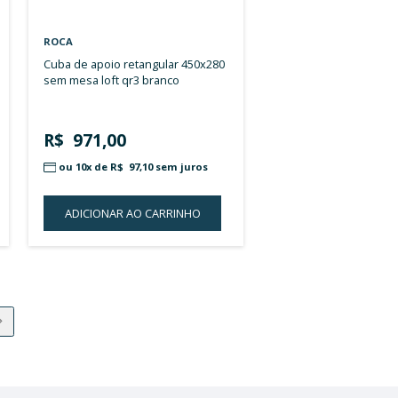
E
ROCA
cuba de embutir 495x330 sem
sem ladrão preto
mesa e sem ladrão bi
144,00
R$ 138,00
9x de
R$ 16,00
sem juros
ou 9x de
R$ 15,33
s