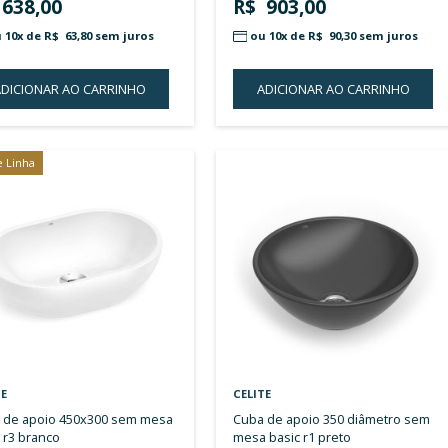
LISTA
DE
DESEJOS
CELITE
CELIT
cuba de apoio 350x350 com mesa
cuba de apoio 440x250 com mesa
basic q6 bege
basic