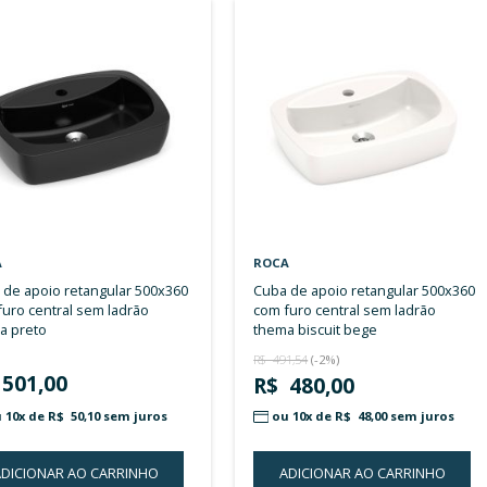
Ver
Itens
1
-
18
de
382
Grade
Lista
como
ROCA
ROCA
cuba de apoio retangular 500x360
cuba de apoio retangular 500x360