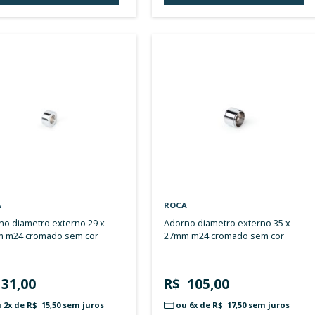
milimetros m24 abs cromado sem
16mm
cor
R$ 23,00
R$ 
ADICIONAR AO CARRINHO
A
ADICIONAR
À
LISTA
DE
DESEJOS