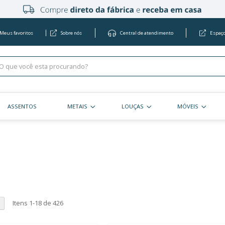
Meus favoritos
Sobre nós
Centra
KITS
ASSENTOS
METAIS
LOU
ros