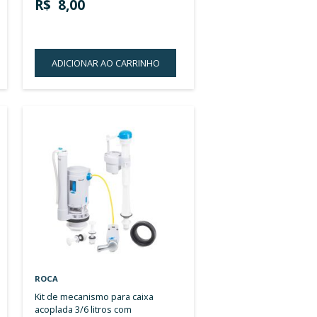
LISTA
DE
DESEJOS
ROCA
adorno diametro externo 26 x
m m21 cromado sem cor
23mm m24 cromado s