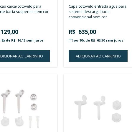
ROCA
ROCA
adorno monocomando diametro
ducha cozinha 1/2 modelo m2n
externo 41,8mm click cromado
crom
sem cor
R$ 18,00
R$ 
ou 
ADICIONAR AO CARRINHO
A
ADICIONAR
À
LISTA
DE
DESEJOS