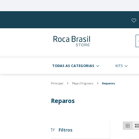
Pular
para
o
conteúdo
TODAS AS CATEGORIAS
Principal
Peças Originais
Repa
Reparos