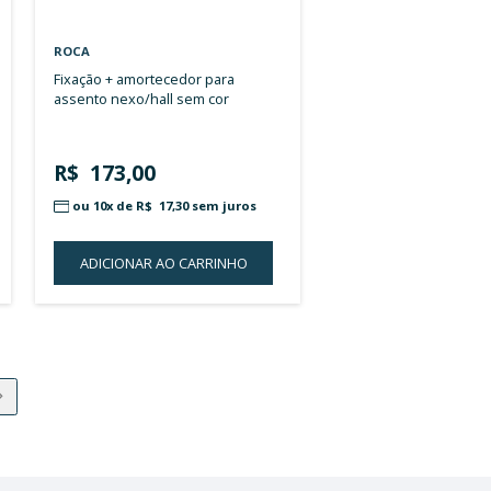
ROCA
conjunto motor para placa
ma descarga bacia
acionamento eletroni
ncional sem cor
635,00
R$ 3.026,00
10x de
R$ 63,50
sem juros
ou 10x de
R$ 302,60