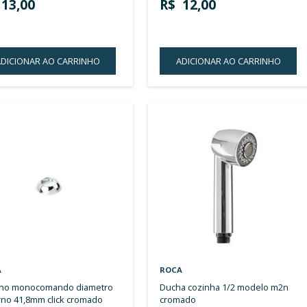
LISTA
DE
DESEJOS
ROCA
ROCA
adorno diametro externo 29 x
adorno diametro externo 23 x
33mm m24 cromado sem cor
21,5m