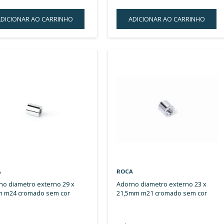
ROCA
ROCA
adorno diametro externo 29 x
adorno diametro externo 35 x
14mm m24 cromado sem cor
27mm
R$ 31,00
R$ 
ou 2x de
R$ 15,50
sem juros
ou 
ADICIONAR AO CARRINHO
A
ADICIONAR
À