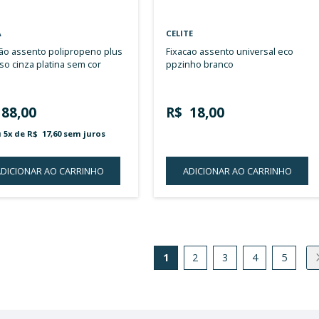
ROCA
ROCA
vedacao caixa/cotovelo para
capa cotovelo entrada agua para
suporte bacia suspensa sem cor
siste
conve
R$ 129,00
R$ 
ou 8x de
R$ 16,13
sem juros
ou 