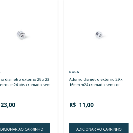
Ver
Itens
1
-
18
de
426
Grade
Lista
como
ROCA
ROCA
adorno diametro externo 29 x 23
adorno diametro externo 29 x