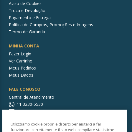
Aviso de Cookies
Troca e Devolução
Pagamento e Entrega
Política de Compras, Promoções e Imagens
Termo de Garantia
MINHA CONTA
Fazer Login
Ver Carrinho
Meus Pedidos
Meus Dados
FALE CONOSCO
Central de Atendimento
11 3230-5530
rocabrasilstore@br.roca.com
Utilizziamo cookie propri e di terzi per aiutarci a far
CONTINUE CONOSCO!
funzionare correttamente il sito web, compilare statistiche