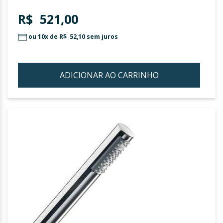
R$ 521,00
ou 10x de
R$ 52,10
sem juros
ADICIONAR AO CARRINHO
ADIC
À
LIST
DE
DESE