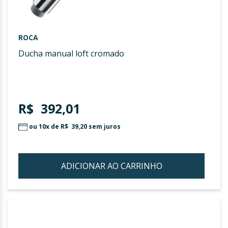
ROCA
ducha manual loft cromado
R$ 392,01
ou 10x de
R$ 39,20
sem juros
ADICIONAR AO CARRINHO
ADIC
À
LIST
DE