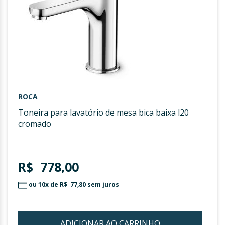
ROCA
toneira para lavatório de mesa bica baixa l20
cromado
R$ 778,00
ou 10x de
R$ 77,80
sem juros
ADICIONAR AO CARRINHO
ADIC