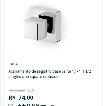
DE
DESE
ROCA
acabamento de registro base celite 1.1/4, 1.1/2
singles one square cromado
R$ 202,00
(-63%)
R$ 74,00
ou 4x de
R$ 18,50
sem juros