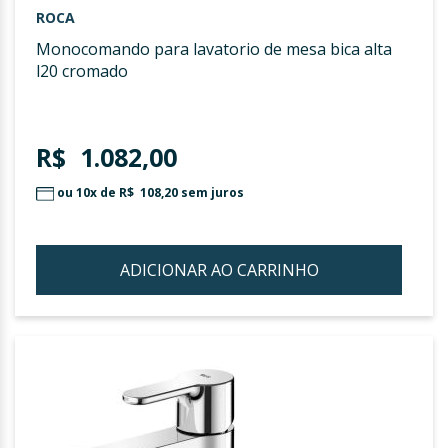
ROCA
monocomando para lavatorio de mesa bica alta
l20 cromado
R$ 1.082,00
ou 10x de
R$ 108,20
sem juros
ADICIONAR AO CARRINHO
ADIC
À
LIST
DE
DESE