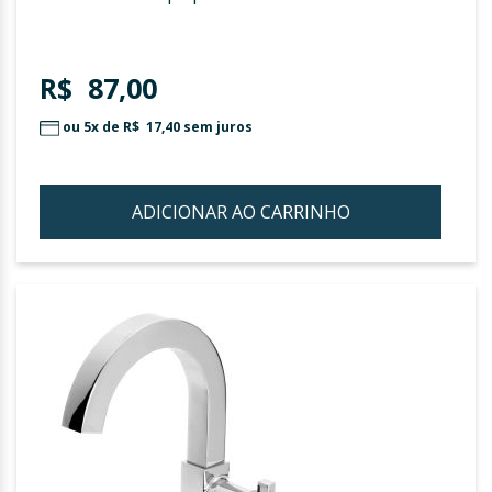
R$ 87,00
ou 5x de
R$ 17,40
sem juros
ADICIONAR AO CARRINHO
ADIC
À
LIST
DE
DESE