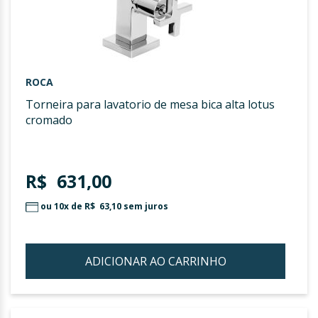
ROCA
torneira para lavatorio de mesa bica alta lotus
cromado
R$ 631,00
ou 10x de
R$ 63,10
sem juros
ADICIONAR AO CARRINHO
ADIC
À
LIST