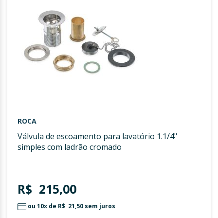
DESE
ROCA
válvula de escoamento para lavatório 1.1/4"
simples com ladrão cromado
R$ 215,00
ou 10x de
R$ 21,50
sem juros