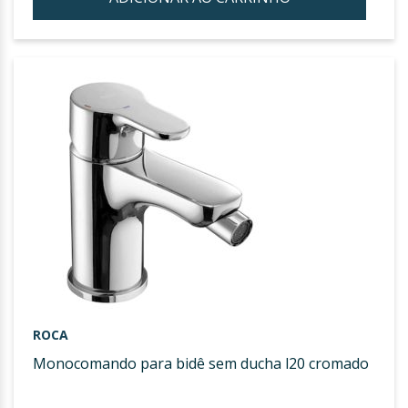
À
LIST
DE
DESE
ROCA
monocomando para bidê sem ducha l20 cromado