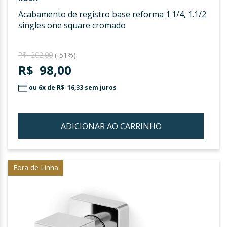
acabamento de registro base reforma 1.1/4, 1.1/2
singles one square cromado
R$ 202,00
(-51%)
R$ 98,00
ou 6x de
R$ 16,33
sem juros
ADICIONAR AO CARRINHO
ADIC
À
LIST
Fora de Linha
DE
DESE