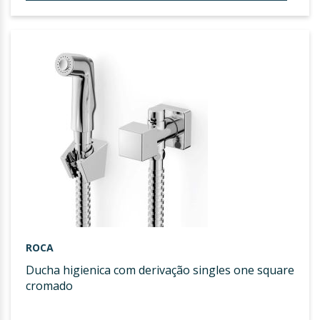
À
LIST
DE
DESE
ROCA
ducha higienica com derivação singles one square
cromado