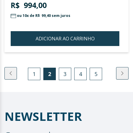
R$ 994,00
ou 10x de
R$ 99,40
sem juros
ADICIONAR AO CARRINHO
ADIC
À
LIST
DE
1
2
3
4
5
Anterior
Pró
DESE
NEWSLETTER