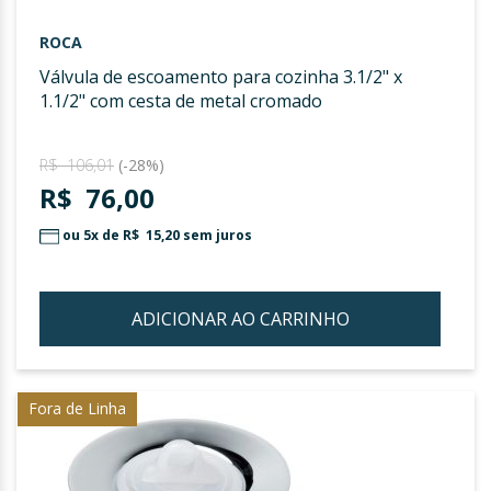
ROCA
válvula de escoamento para cozinha 3.1/2" x
1.1/2" com cesta de metal cromado
R$ 106,01
(-28%)
R$ 76,00
ou 5x de
R$ 15,20
sem juros
ADICIONAR AO CARRINHO
ADIC
À
LIST
Fora de Linha
DE
DESE