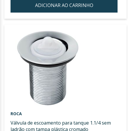
ADICIONAR AO CARRINHO
ADIC
À
LIST
DE
DESE
ROCA
válvula de escoamento para tanque 1.1/4 sem
ladrão com tampa plástica cromado