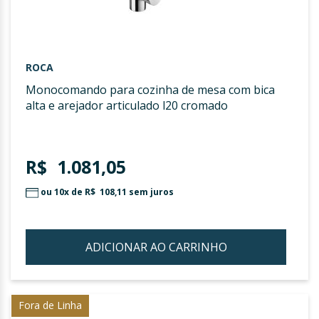
ROCA
monocomando para cozinha de mesa com bica
alta e arejador articulado l20 cromado
R$ 1.081,05
ou 10x de
R$ 108,11
sem juros
ADICIONAR AO CARRINHO
ADIC
À
LIST
Fora de Linha