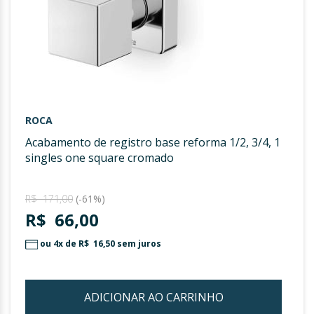
ROCA
acabamento de registro base reforma 1/2, 3/4, 1
singles one square cromado
R$ 171,00
(-61%)
R$ 66,00
ou 4x de
R$ 16,50
sem juros
ADICIONAR AO CARRINHO
ADIC