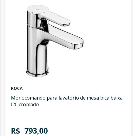
DE
DESE
ROCA
monocomando para lavatório de mesa bica baixa
l20 cromado
R$ 793,00