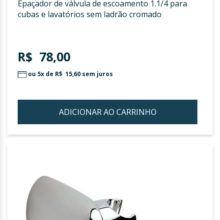
epaçador de válvula de escoamento 1.1/4 para
cubas e lavatórios sem ladrão cromado
R$ 78,00
ou 5x de
R$ 15,60
sem juros
ADICIONAR AO CARRINHO
ADIC
À
LIST
DE
DESE