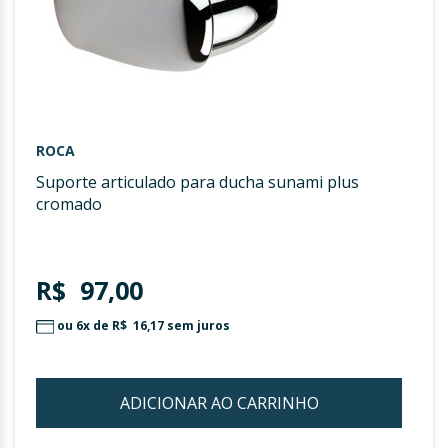
ROCA
suporte articulado para ducha sunami plus
cromado
R$ 97,00
ou 6x de
R$ 16,17
sem juros
ADICIONAR AO CARRINHO
ADIC
À