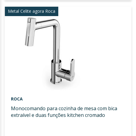
LIST
Metal Celite agora Roca
DE
DESE
ROCA
monocomando para cozinha de mesa com bica
extraível e duas funções kitchen cromado