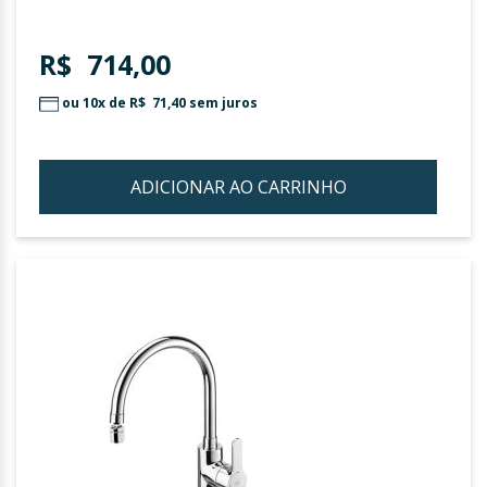
R$ 714,00
ou 10x de
R$ 71,40
sem juros
ADICIONAR AO CARRINHO
ADIC
À
LIST
DE
DESE