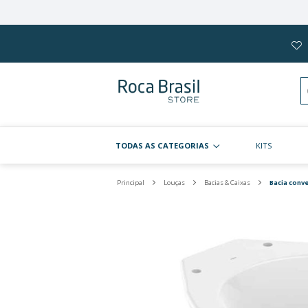
Pular
para
o
conteúdo
TODAS AS CATEGORIAS
Principal
Louças
Bacias & Caix
Pular
para
o
final