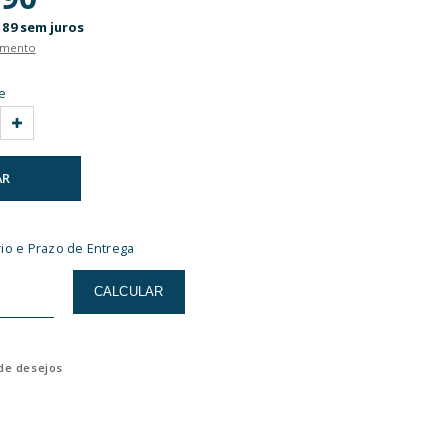
CELITE
Ver Descrição Completa
Cód. 1183030010200
|
R$ 303,90
(-25%)
R$ 228,90
ou 10x de
R$ 22,89
sem juros
Ver formas de parcelamento
Escolha a quantidade
COMPRAR
Calcular Frete unitário e Prazo de Entrega