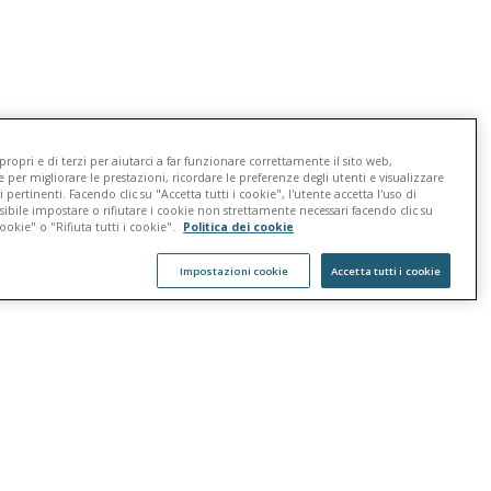
omoções e Imagens
rtorze de Dezembro, 2800 Vila Mafalda - Jundiaí (SP) | CEP: 13206-105.