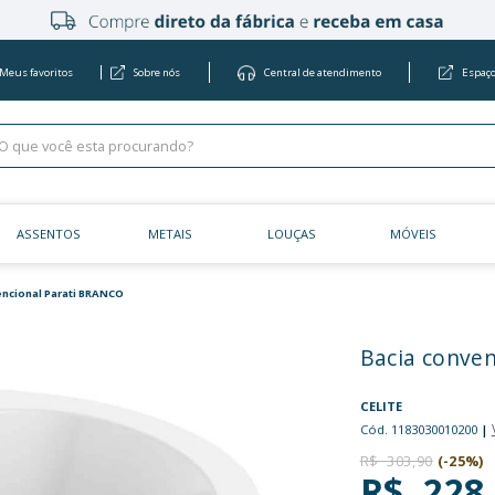
Meus favoritos
Sobre nós
Centra
KITS
ASSENTOS
METAIS
LOU
as
Bacia convencional Parati BRANCO