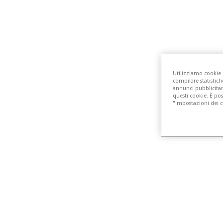
7:00
Aviso de Privacidade
Louças
Aviso de Cookies
Metais
Troca e Devolução
Móveis
Pagamento e Entrega
Peças Originais
Política de Compras, Pr
Piso Box
Termo de Garantia
Sistema de Instalação
Copyright © 2025 Roca Sanitários Brasil LTDA.
CNPJ:75.801.902/0001-26 | Av. Qua