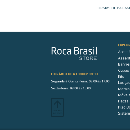
Garantia
Pressão da água
Furação
Linha
Material
Comprimento com embalage
Altura com embalagem (cm)
Largura com embalagem (cm