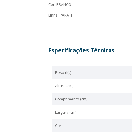
Marca
Descrição
Este produto é da marca Logasa.
Marca: Celite
Cor: BRANCO
Linha: PARATI