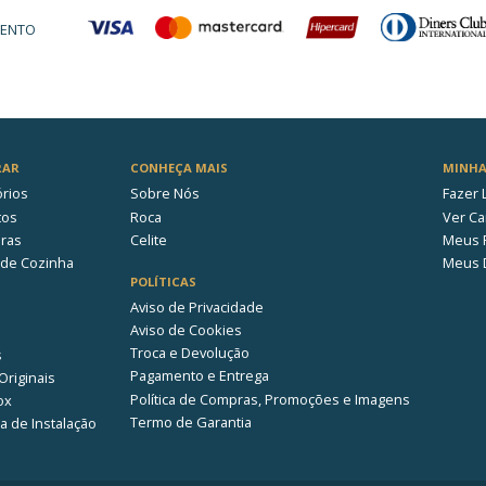
10 anos
Funcionamento perfeit
N/A
PARATI
Louça Sanitária
m (cm)
50,00
38,00
)
39,00