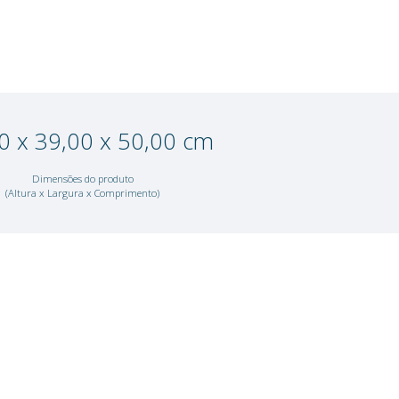
Não sei meu CEP
Adicionar à lista de desejos
38,00 x 39,00 x 50,
ária