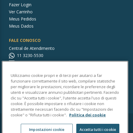
Fazer Login
Ver Carrinho
Meus Pedidos
Meus Dados
FALE CONOSCO
Central de Atendimento
11 3230-5530
rocabrasilstore@br.roca.com
Utilizziamo cookie propri e di terzi per aiutarci a far
CONTINUE CONOSCO!
funzionare correttamente il sito web, compilare statistiche
per migliorare le prestazioni, ricordare le preferenze degli
utenti e visualizzare annunci pubblicitari pertinenti. Facendo
clic su "Accetta tutti i cookie", l'utente accetta l'uso di questi
cookie. È possibile impostare o rifiutare i cookie non
strettamente necessari facendo clic su "Impostazioni dei
cookie" o "Rifiuta tutti i cookie".
Politica dei cookie
Copyright © 2025 Roca Sanitários Brasil LTDA.
Impostazioni cookie
Accetta tutti i cookie
CNPJ:75.801.902/0001-26 | Av. Quartorze de Dezembro, 2800 Vila