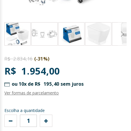
Saltar
para
R$ 2.834,16
(-31%)
o
R$ 1.954,00
início
da
Galeria
ou 10x de
R$ 195,40
sem juros
de
Ver formas de parcelamento
imagens
Escolha a quantidade