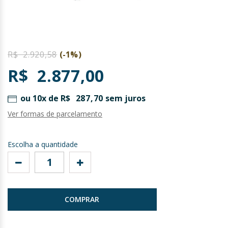
Saltar
para
R$ 2.920,58
(-1%)
o
R$ 2.877,00
início
da
Galeria
ou 10x de
R$ 287,70
sem juros
de
Ver formas de parcelamento
imagens
Escolha a quantidade
COMPRAR