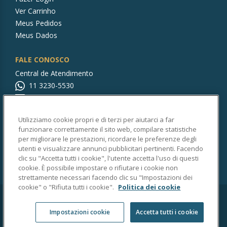
Ver Carrinho
Meus Pedidos
Meus Dados
FALE CONOSCO
Central de Atendimento
11 3230-5530
rocabrasilstore@br.roca.com
Utilizziamo cookie propri e di terzi per aiutarci a far
CONTINUE CONOSCO!
funzionare correttamente il sito web, compilare statistiche
per migliorare le prestazioni, ricordare le preferenze degli
utenti e visualizzare annunci pubblicitari pertinenti. Facendo
clic su "Accetta tutti i cookie", l'utente accetta l'uso di questi
cookie. È possibile impostare o rifiutare i cookie non
strettamente necessari facendo clic su "Impostazioni dei
cookie" o "Rifiuta tutti i cookie".
Politica dei cookie
Copyright © 2025 Roca Sanitários Brasil LTDA.
Impostazioni cookie
Accetta tutti i cookie
CNPJ:75.801.902/0001-26 | Av. Quartorze de Dezembro, 2800 Vila
Mafalda - Jundiaí (SP) | CEP: 13206-105.