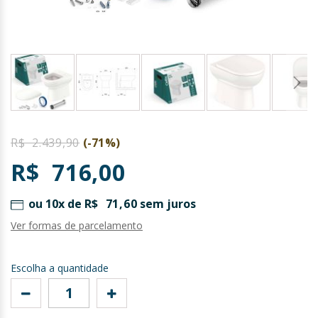
Saltar
para
R$ 2.439,90
(-71%)
o
R$ 716,00
início
da
Galeria
ou 10x de
R$ 71,60
sem juros
de
Ver formas de parcelamento
imagens
Escolha a quantidade