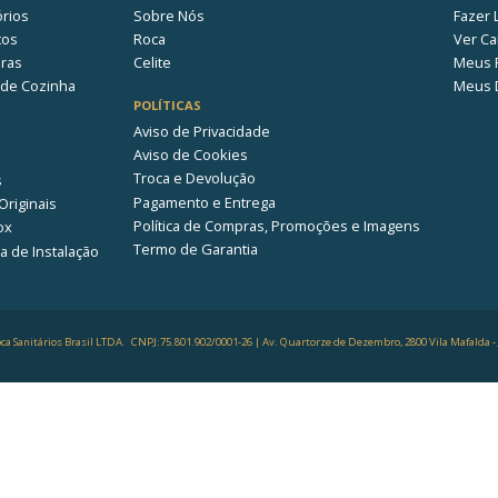
N/A
UNIVERSAL
Polipropileno
m (cm)
43,50
6,30
)
37,70