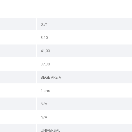
s vasos sanitários Azalea e Saveiro. Veja o manual do usuá
uintes modelos de vasos sanitários
a convencional Azalea. Referência 1023550590300 - Bacia par
a convencional saveiro.