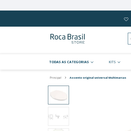
Pular
para
o
conteúdo
TODAS AS CATEGORIAS
Principal
Assento original univer
Pular
para
o
final