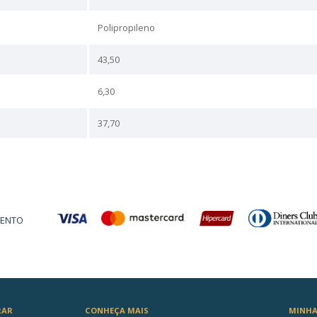
icas
0,71
3,10
41,00
37,30
BEGE AREIA
1 ano
N/A