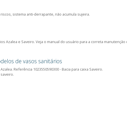
ite
no.
 Eco
alta resistência a riscos, sistema anti-derrapante, não acumula