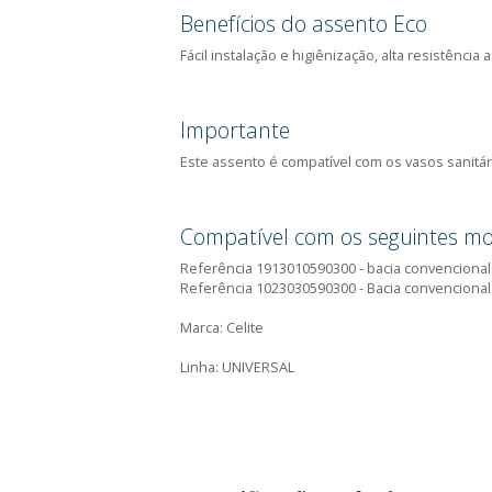
Descrição
Assento PP Eco da Cel
Material do assento: Polipropile
Benefícios do assento
Fácil instalação e higiênização, 