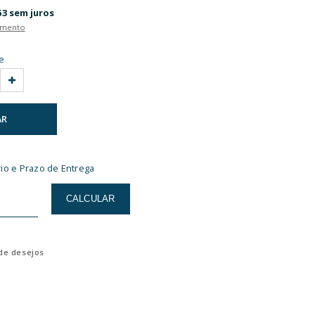
CELITE
Ver Descrição Completa
Cód. 9909810580300
|
R$ 46,90
ou 3x de
R$ 15,63
sem juros
Ver formas de parcelamento
Escolha a quantidade
COMPRAR
Calcular Frete unitário e Prazo de Entrega