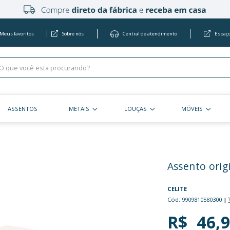
Meus favoritos
Sobre nós
Centra
KITS
ASSENTOS
METAIS
LOU
sal Multimarcas