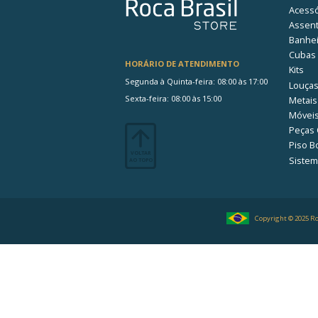
Furação
Linha
Material
Comprimento com embalage
Altura com embalagem (cm)
Largura com embalagem (cm