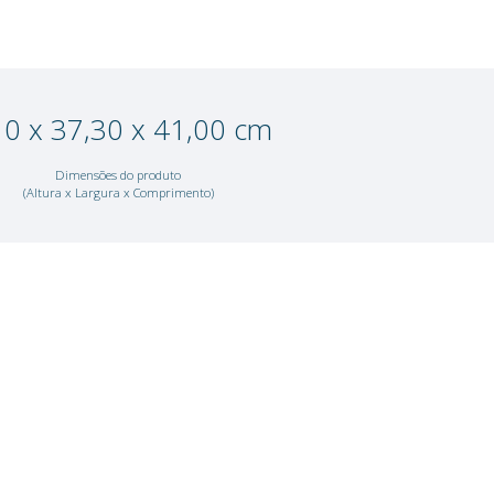
Não sei meu CEP
Adicionar à lista de desejos
3,10 x 37,30 x 41
pileno
Dimensões do produto
ial
(Altura x Largura x Comprimen