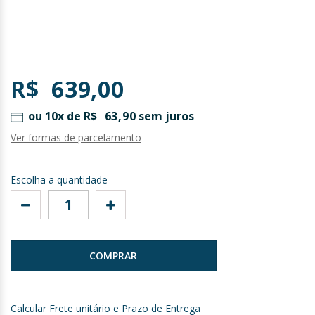
Saltar
para
R$ 639,00
o
início
ou 10x de
R$ 63,90
sem juros
da
Galeria
Ver formas de parcelamento
de
imagens
Escolha a quantidade
COMPRAR
Calcular Frete unitário e Prazo de Entrega