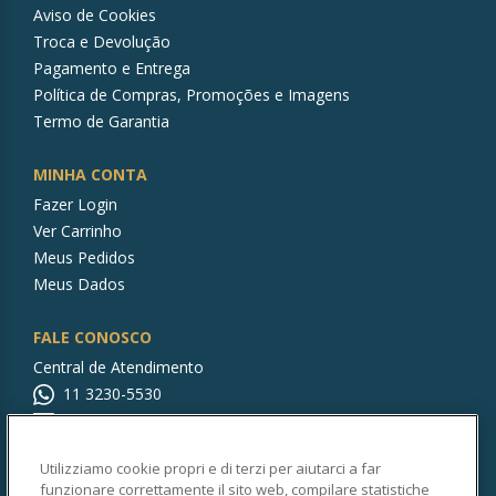
Aviso de Cookies
Troca e Devolução
Pagamento e Entrega
Política de Compras, Promoções e Imagens
Termo de Garantia
MINHA CONTA
Fazer Login
Ver Carrinho
Meus Pedidos
Meus Dados
FALE CONOSCO
Central de Atendimento
11 3230-5530
rocabrasilstore@br.roca.com
Utilizziamo cookie propri e di terzi per aiutarci a far
CONTINUE CONOSCO!
funzionare correttamente il sito web, compilare statistiche