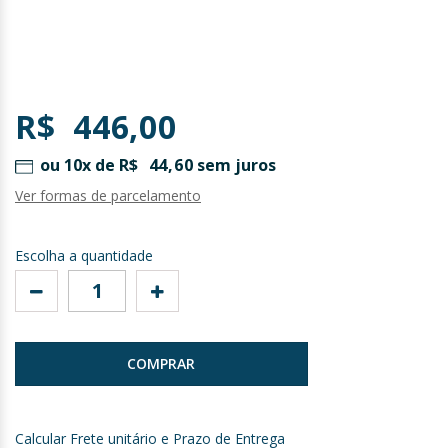
Saltar
para
R$ 446,00
o
início
ou 10x de
R$ 44,60
sem juros
da
Galeria
Ver formas de parcelamento
de
imagens
Escolha a quantidade
COMPRAR
Calcular Frete unitário e Prazo de Entrega